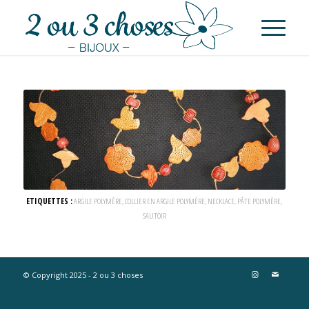
ETIQUETTES :
ARGILE POLYMÈRE
,
COLLIER EN ARGILE POLYMÈRE
,
NECKLACE
,
PÂTE POLYMÈRE
,
SAUTOIR
© Copyright 2025 - 2 ou 3 choses