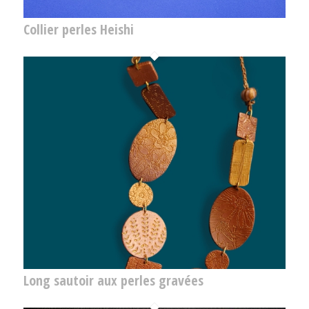
Collier perles Heishi
Long sautoir aux perles gravées