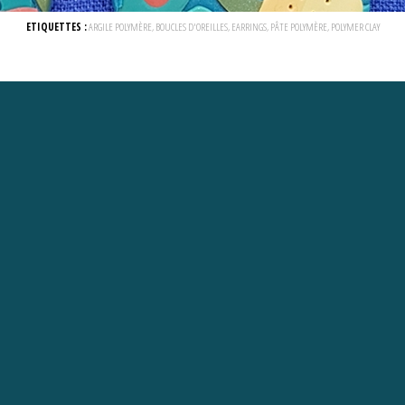
ETIQUETTES :
ARGILE POLYMÈRE
,
BOUCLES D'OREILLES
,
EARRINGS
,
PÂTE POLYMÈRE
,
POLYMER CLAY