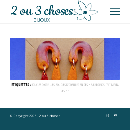
ETIQUETTES :
BOUCLES D'OREILLES
,
BOUCLES D'OREILLES EN RÉSINE
,
EARRINGS
,
FAIT MAIN
,
RÉSINE
© Copyright 2025 - 2 ou 3 choses