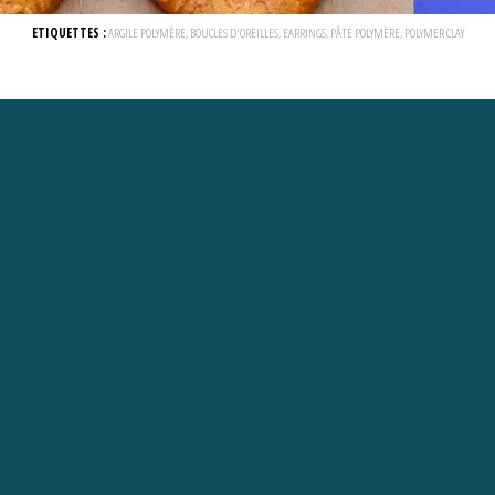
ETIQUETTES :
ARGILE POLYMÈRE
,
BOUCLES D'OREILLES
,
EARRINGS
,
PÂTE POLYMÈRE
,
POLYMER CLAY