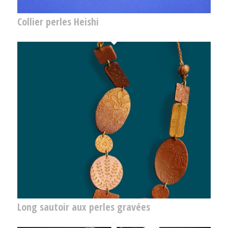
Collier perles Heishi
Long sautoir aux perles gravées