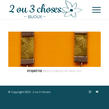
ETIQUETTES :
BOUCLES D'OREILLES
,
FAIT MAIN
,
TISSU
© Copyright 2025 - 2 ou 3 choses