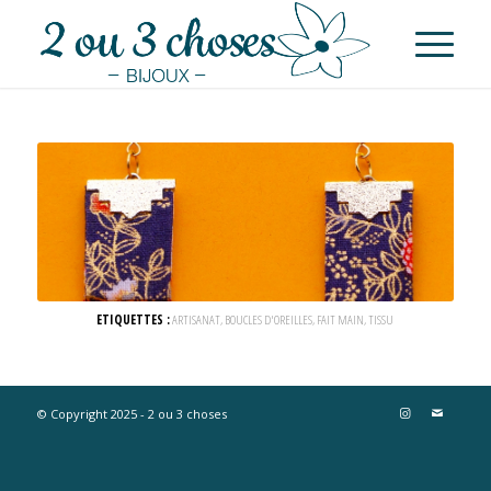
ETIQUETTES :
ARTISANAT
,
BOUCLES D'OREILLES
,
FAIT MAIN
,
TISSU
© Copyright 2025 - 2 ou 3 choses